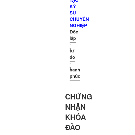
TẠO
KỸ
SƯ
CHUYÊN
NGHIỆP
Độc
lập
-
tự
do
-
hạnh
phúc
CHỨNG
NHẬN
KHÓA
ĐÀO