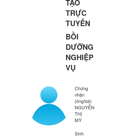
TẠO
TRỰC
TUYẾN
BỒI
DƯỠNG
NGHIỆP
VỤ
Chứng
nhận
(ông/bà):
NGUYỄN
THỊ
MỸ
Sinh