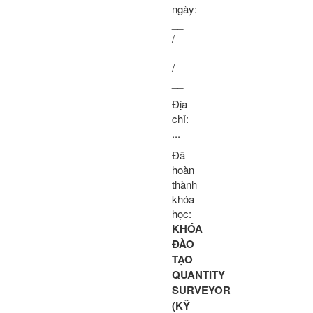
ngày:
__
/
__
/
__
Địa
chỉ:
...
Đã
hoàn
thành
khóa
học:
KHÓA
ĐÀO
TẠO
QUANTITY
SURVEYOR
(KỸ