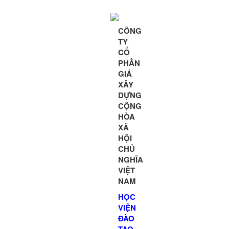
CÔNG
TY
CỔ
PHẦN
GIÁ
XÂY
DỰNG
CỘNG
HÒA
XÃ
HỘI
CHỦ
NGHĨA
VIỆT
NAM
HỌC
VIỆN
ĐÀO