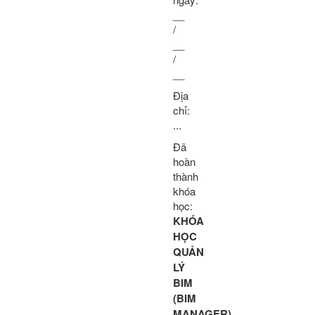
__
/
__
/
__
Địa
chỉ:
...
Đã
hoàn
thành
khóa
học:
KHÓA
HỌC
QUẢN
LÝ
BIM
(BIM
MANAGER)