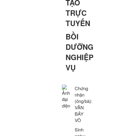
TẠO
TRỰC
TUYẾN
BỒI
DƯỠNG
NGHIỆP
VỤ
Chứng
nhận
(ông/bà):
VĂN
BẢY
VÕ
Sinh
ngày: