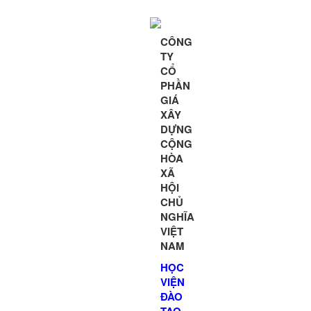
CÔNG
TY
CỔ
PHẦN
GIÁ
XÂY
DỰNG
CỘNG
HÒA
XÃ
HỘI
CHỦ
NGHĨA
VIỆT
NAM
HỌC
VIỆN
ĐÀO