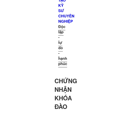
TẠO
KỸ
SƯ
CHUYÊN
NGHIỆP
Độc
lập
-
tự
do
-
hạnh
phúc
CHỨNG
NHẬN
KHÓA
ĐÀO