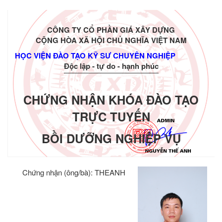
CÔNG TY CỔ PHẦN GIÁ XÂY DỰNG
CỘNG HÒA XÃ HỘI CHỦ NGHĨA VIỆT NAM
HỌC VIỆN ĐÀO TẠO KỸ SƯ CHUYÊN NGHIỆP
Độc lập - tự do - hạnh phúc
CHỨNG NHẬN KHÓA ĐÀO TẠO
TRỰC TUYẾN
BỒI DƯỠNG NGHIỆP VỤ
Chứng nhận (ông/bà):
THEANH