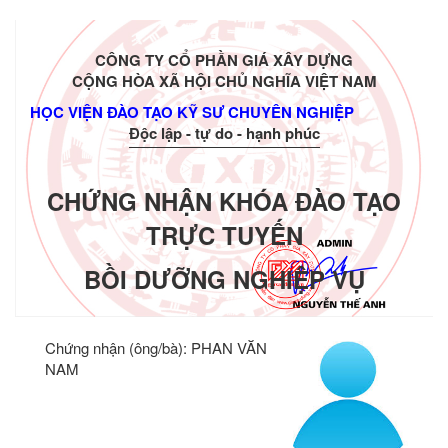
CÔNG TY CỔ PHẦN GIÁ XÂY DỰNG
CỘNG HÒA XÃ HỘI CHỦ NGHĨA VIỆT NAM
HỌC VIỆN ĐÀO TẠO KỸ SƯ CHUYÊN NGHIỆP
Độc lập - tự do - hạnh phúc
CHỨNG NHẬN KHÓA ĐÀO TẠO
TRỰC TUYẾN
BỒI DƯỠNG NGHIỆP VỤ
Chứng nhận (ông/bà):
PHAN VĂN
NAM