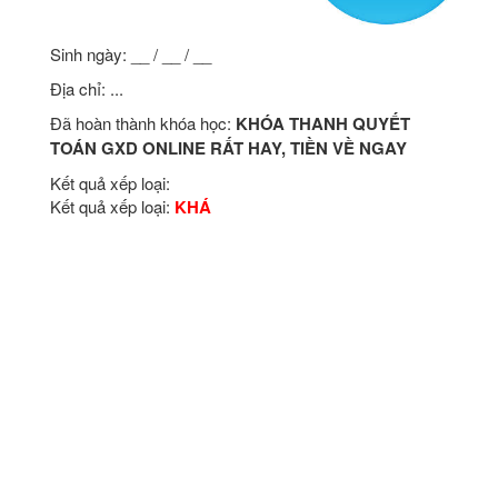
Sinh ngày: __ / __ / __
Địa chỉ: ...
Đã hoàn thành khóa học:
KHÓA THANH QUYẾT
TOÁN GXD ONLINE RẤT HAY, TIỀN VỀ NGAY
Kết quả xếp loại:
Kết quả xếp loại:
KHÁ