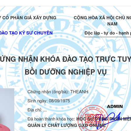
 CỔ PHẦN GIÁ XÂY DỰNG
CỘNG HÒA XÃ HỘI CHỦ NG
NAM
ĐÀO TẠO KỸ SƯ CHUYÊN
Độc lập - tự do - hạnh
ỨNG NHẬN KHÓA ĐÀO TẠO TRỰC TU
BỒI DƯỠNG NGHIỆP VỤ
Chứng nhận (ông/bà):
THEANH
Sinh ngày: 08/09/1975
Địa chỉ: ...
Đã hoàn thành khóa học:
HỌC SỬ DỤNG PHẦN MỀ
QUẢN LÝ CHẤT LƯỢNG GXD ONLINE