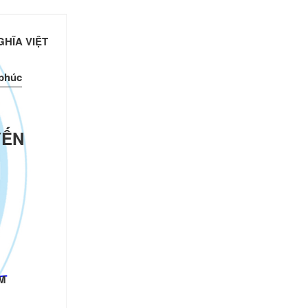
HĨA VIỆT
 phúc
YẾN
M