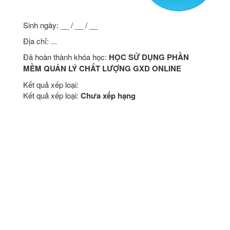
Sinh ngày: __ / __ / __
Địa chỉ: ...
Đã hoàn thành khóa học:
HỌC SỬ DỤNG PHẦN
MỀM QUẢN LÝ CHẤT LƯỢNG GXD ONLINE
Kết quả xếp loại:
Kết quả xếp loại:
Chưa xếp hạng