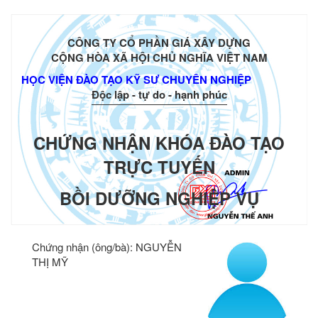
CÔNG TY CỔ PHẦN GIÁ XÂY DỰNG
CỘNG HÒA XÃ HỘI CHỦ NGHĨA VIỆT NAM
HỌC VIỆN ĐÀO TẠO KỸ SƯ CHUYÊN NGHIỆP
Độc lập - tự do - hạnh phúc
CHỨNG NHẬN KHÓA ĐÀO TẠO
TRỰC TUYẾN
BỒI DƯỠNG NGHIỆP VỤ
Chứng nhận (ông/bà):
NGUYỄN
THỊ MỸ