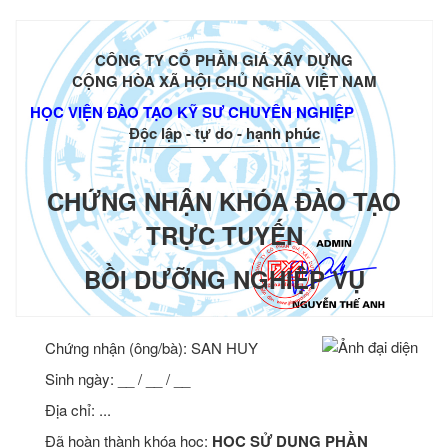
CÔNG TY CỔ PHẦN GIÁ XÂY DỰNG
CỘNG HÒA XÃ HỘI CHỦ NGHĨA VIỆT NAM
HỌC VIỆN ĐÀO TẠO KỸ SƯ CHUYÊN NGHIỆP
Độc lập - tự do - hạnh phúc
CHỨNG NHẬN KHÓA ĐÀO TẠO
TRỰC TUYẾN
BỒI DƯỠNG NGHIỆP VỤ
Chứng nhận (ông/bà):
SAN HUY
Sinh ngày: __ / __ / __
Địa chỉ: ...
Đã hoàn thành khóa học:
HỌC SỬ DỤNG PHẦN