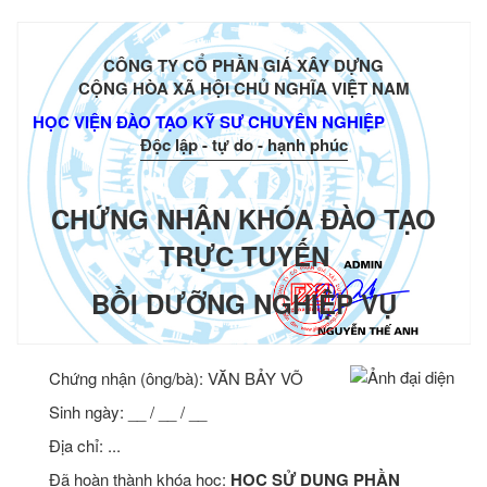
CÔNG TY CỔ PHẦN GIÁ XÂY DỰNG
CỘNG HÒA XÃ HỘI CHỦ NGHĨA VIỆT NAM
HỌC VIỆN ĐÀO TẠO KỸ SƯ CHUYÊN NGHIỆP
Độc lập - tự do - hạnh phúc
CHỨNG NHẬN KHÓA ĐÀO TẠO
TRỰC TUYẾN
BỒI DƯỠNG NGHIỆP VỤ
Chứng nhận (ông/bà):
VĂN BẢY VÕ
Sinh ngày: __ / __ / __
Địa chỉ: ...
Đã hoàn thành khóa học:
HỌC SỬ DỤNG PHẦN