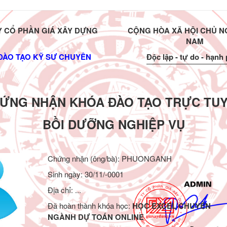
 CỔ PHẦN GIÁ XÂY DỰNG
CỘNG HÒA XÃ HỘI CHỦ NG
NAM
ĐÀO TẠO KỸ SƯ CHUYÊN
Độc lập - tự do - hạnh
ỨNG NHẬN KHÓA ĐÀO TẠO TRỰC TU
BỒI DƯỠNG NGHIỆP VỤ
Chứng nhận (ông/bà):
PHUONGANH
Sinh ngày: 30/11/-0001
Địa chỉ: ...
Đã hoàn thành khóa học:
HỌC EXCEL CHUYÊN
NGÀNH DỰ TOÁN ONLINE