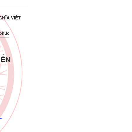
HĨA VIỆT
 phúc
YẾN