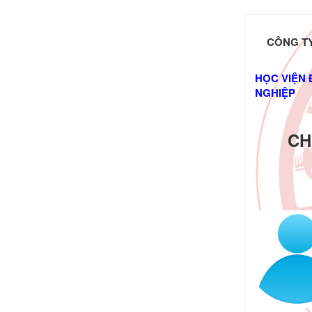
CÔNG TY
HỌC VIỆN 
NGHIỆP
CH