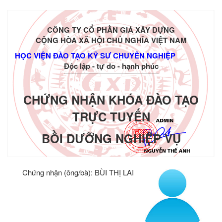
CÔNG TY CỔ PHẦN GIÁ XÂY DỰNG
CỘNG HÒA XÃ HỘI CHỦ NGHĨA VIỆT NAM
HỌC VIỆN ĐÀO TẠO KỸ SƯ CHUYÊN NGHIỆP
Độc lập - tự do - hạnh phúc
CHỨNG NHẬN KHÓA ĐÀO TẠO
TRỰC TUYẾN
BỒI DƯỠNG NGHIỆP VỤ
Chứng nhận (ông/bà):
BÙI THỊ LAI