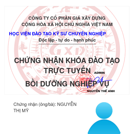
CÔNG TY CỔ PHẦN GIÁ XÂY DỰNG
CỘNG HÒA XÃ HỘI CHỦ NGHĨA VIỆT NAM
HỌC VIỆN ĐÀO TẠO KỸ SƯ CHUYÊN NGHIỆP
Độc lập - tự do - hạnh phúc
CHỨNG NHẬN KHÓA ĐÀO TẠO
TRỰC TUYẾN
BỒI DƯỠNG NGHIỆP VỤ
Chứng nhận (ông/bà):
NGUYỄN
THỊ MỸ