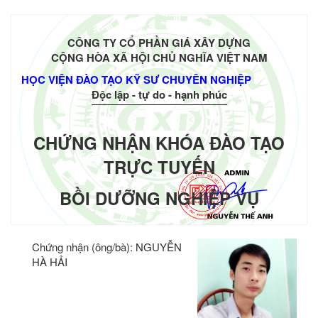
CÔNG TY CỔ PHẦN GIÁ XÂY DỰNG
CỘNG HÒA XÃ HỘI CHỦ NGHĨA VIỆT NAM
HỌC VIỆN ĐÀO TẠO KỸ SƯ CHUYÊN NGHIỆP
Độc lập - tự do - hạnh phúc
CHỨNG NHẬN KHÓA ĐÀO TẠO
TRỰC TUYẾN
BỒI DƯỠNG NGHIỆP VỤ
Chứng nhận (ông/bà):
NGUYỄN
HÀ HẢI