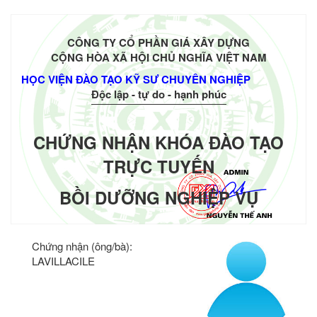
CÔNG TY CỔ PHẦN GIÁ XÂY DỰNG
CỘNG HÒA XÃ HỘI CHỦ NGHĨA VIỆT NAM
HỌC VIỆN ĐÀO TẠO KỸ SƯ CHUYÊN NGHIỆP
Độc lập - tự do - hạnh phúc
CHỨNG NHẬN KHÓA ĐÀO TẠO
TRỰC TUYẾN
BỒI DƯỠNG NGHIỆP VỤ
Chứng nhận (ông/bà):
LAVILLACILE