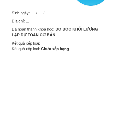
Sinh ngày: __ / __ / __
Địa chỉ: ...
Đã hoàn thành khóa học:
ĐO BÓC KHỐI LƯỢNG
LẬP DỰ TOÁN CƠ BẢN
Kết quả xếp loại:
Kết quả xếp loại:
Chưa xếp hạng