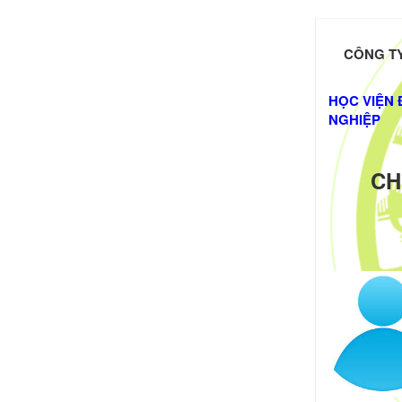
CÔNG TY
HỌC VIỆN 
NGHIỆP
CH