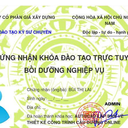
 CỔ PHẦN GIÁ XÂY DỰNG
CỘNG HÒA XÃ HỘI CHỦ NG
NAM
ĐÀO TẠO KỸ SƯ CHUYÊN
Độc lập - tự do - hạnh
ỨNG NHẬN KHÓA ĐÀO TẠO TRỰC TU
BỒI DƯỠNG NGHIỆP VỤ
Chứng nhận (ông/bà):
BÙI THỊ LAI
Sinh ngày: __ / __ / __
Địa chỉ: ...
Đã hoàn thành khóa học:
AUTOCAD LẬP BẢN VẼ
THIẾT KẾ CÔNG TRÌNH CẦU ĐƯỜNG ONLINE