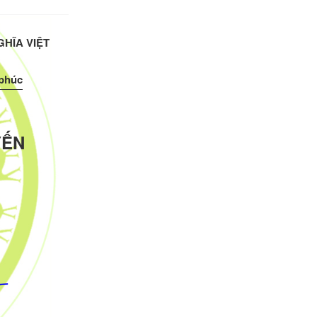
HĨA VIỆT
 phúc
YẾN