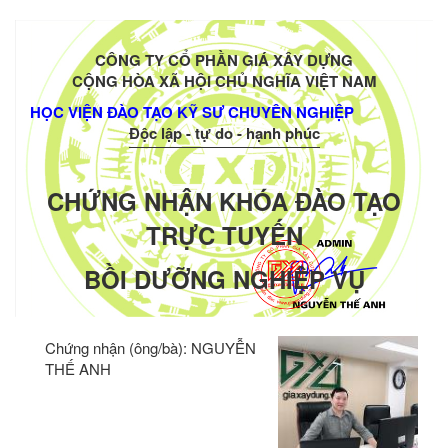
CÔNG TY CỔ PHẦN GIÁ XÂY DỰNG
CỘNG HÒA XÃ HỘI CHỦ NGHĨA VIỆT NAM
HỌC VIỆN ĐÀO TẠO KỸ SƯ CHUYÊN NGHIỆP
Độc lập - tự do - hạnh phúc
CHỨNG NHẬN KHÓA ĐÀO TẠO
TRỰC TUYẾN
BỒI DƯỠNG NGHIỆP VỤ
Chứng nhận (ông/bà):
NGUYỄN
THẾ ANH