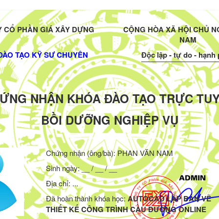
 CỔ PHẦN GIÁ XÂY DỰNG
CỘNG HÒA XÃ HỘI CHỦ NG
NAM
ĐÀO TẠO KỸ SƯ CHUYÊN
Độc lập - tự do - hạnh
ỨNG NHẬN KHÓA ĐÀO TẠO TRỰC TU
BỒI DƯỠNG NGHIỆP VỤ
Chứng nhận (ông/bà):
PHAN VĂN NAM
Sinh ngày: __ / __ / __
Địa chỉ: ...
Đã hoàn thành khóa học:
AUTOCAD LẬP BẢN VẼ
THIẾT KẾ CÔNG TRÌNH CẦU ĐƯỜNG ONLINE