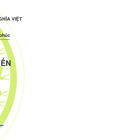
HĨA VIỆT
 phúc
YẾN