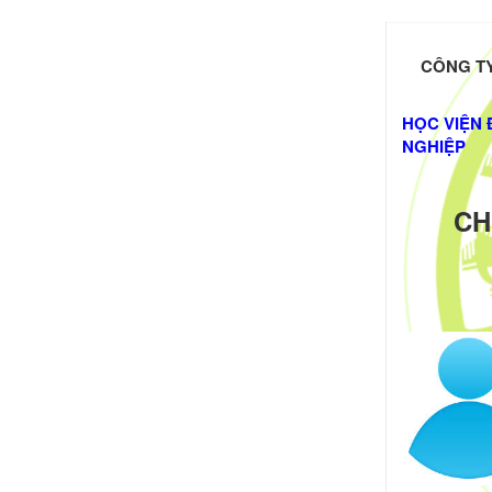
CÔNG TY
HỌC VIỆN 
NGHIỆP
CH