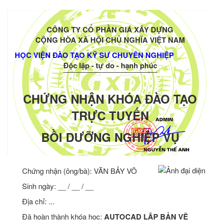
CÔNG TY CỔ PHẦN GIÁ XÂY DỰNG
CỘNG HÒA XÃ HỘI CHỦ NGHĨA VIỆT NAM
HỌC VIỆN ĐÀO TẠO KỸ SƯ CHUYÊN NGHIỆP
Độc lập - tự do - hạnh phúc
CHỨNG NHẬN KHÓA ĐÀO TẠO
TRỰC TUYẾN
BỒI DƯỠNG NGHIỆP VỤ
Chứng nhận (ông/bà):
VĂN BẢY VÕ
Sinh ngày: __ / __ / __
Địa chỉ: ...
Đã hoàn thành khóa học:
AUTOCAD LẬP BẢN VẼ