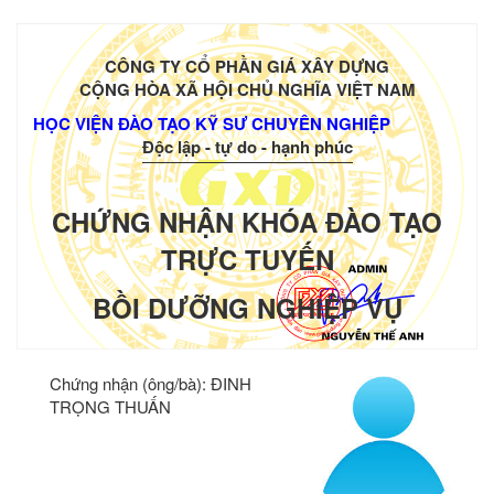
CÔNG TY CỔ PHẦN GIÁ XÂY DỰNG
CỘNG HÒA XÃ HỘI CHỦ NGHĨA VIỆT NAM
HỌC VIỆN ĐÀO TẠO KỸ SƯ CHUYÊN NGHIỆP
Độc lập - tự do - hạnh phúc
CHỨNG NHẬN KHÓA ĐÀO TẠO
TRỰC TUYẾN
BỒI DƯỠNG NGHIỆP VỤ
Chứng nhận (ông/bà):
ĐINH
TRỌNG THUẤN