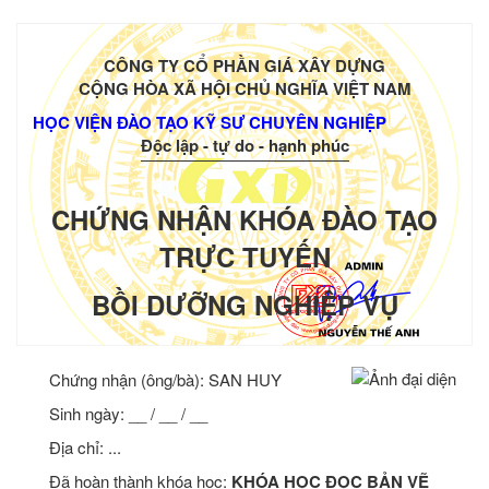
CÔNG TY CỔ PHẦN GIÁ XÂY DỰNG
CỘNG HÒA XÃ HỘI CHỦ NGHĨA VIỆT NAM
HỌC VIỆN ĐÀO TẠO KỸ SƯ CHUYÊN NGHIỆP
Độc lập - tự do - hạnh phúc
CHỨNG NHẬN KHÓA ĐÀO TẠO
TRỰC TUYẾN
BỒI DƯỠNG NGHIỆP VỤ
Chứng nhận (ông/bà):
SAN HUY
Sinh ngày: __ / __ / __
Địa chỉ: ...
Đã hoàn thành khóa học:
KHÓA HỌC ĐỌC BẢN VẼ