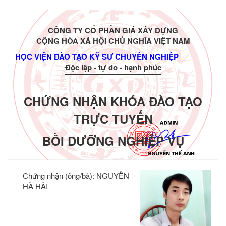
CÔNG TY CỔ PHẦN GIÁ XÂY DỰNG
CỘNG HÒA XÃ HỘI CHỦ NGHĨA VIỆT NAM
HỌC VIỆN ĐÀO TẠO KỸ SƯ CHUYÊN NGHIỆP
Độc lập - tự do - hạnh phúc
CHỨNG NHẬN KHÓA ĐÀO TẠO
TRỰC TUYẾN
BỒI DƯỠNG NGHIỆP VỤ
Chứng nhận (ông/bà):
NGUYỄN
HÀ HẢI