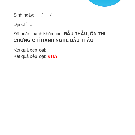
Sinh ngày: __ / __ / __
Địa chỉ: ...
Đã hoàn thành khóa học:
ĐẤU THẦU, ÔN THI
CHỨNG CHỈ HÀNH NGHỀ ĐẤU THẦU
Kết quả xếp loại:
Kết quả xếp loại:
KHÁ