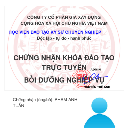
CÔNG TY CỔ PHẦN GIÁ XÂY DỰNG
CỘNG HÒA XÃ HỘI CHỦ NGHĨA VIỆT NAM
HỌC VIỆN ĐÀO TẠO KỸ SƯ CHUYÊN NGHIỆP
Độc lập - tự do - hạnh phúc
CHỨNG NHẬN KHÓA ĐÀO TẠO
TRỰC TUYẾN
BỒI DƯỠNG NGHIỆP VỤ
Chứng nhận (ông/bà):
PHẠM ANH
TUẤN