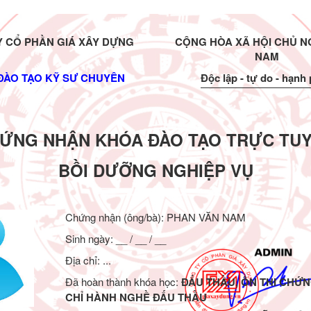
 CỔ PHẦN GIÁ XÂY DỰNG
CỘNG HÒA XÃ HỘI CHỦ NG
NAM
ĐÀO TẠO KỸ SƯ CHUYÊN
Độc lập - tự do - hạnh
ỨNG NHẬN KHÓA ĐÀO TẠO TRỰC TU
BỒI DƯỠNG NGHIỆP VỤ
Chứng nhận (ông/bà):
PHAN VĂN NAM
Sinh ngày: __ / __ / __
Địa chỉ: ...
Đã hoàn thành khóa học:
ĐẤU THẦU, ÔN THI CHỨ
CHỈ HÀNH NGHỀ ĐẤU THẦU