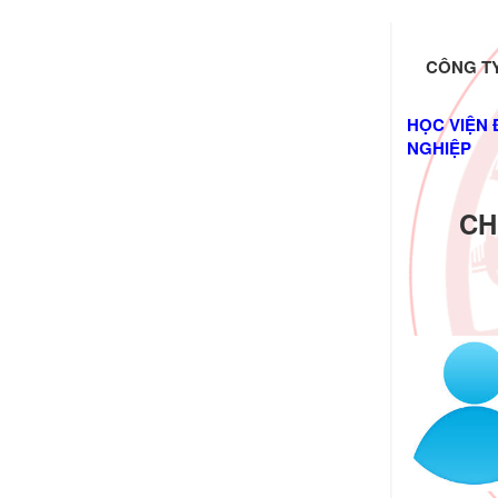
CÔNG TY
HỌC VIỆN 
NGHIỆP
CH