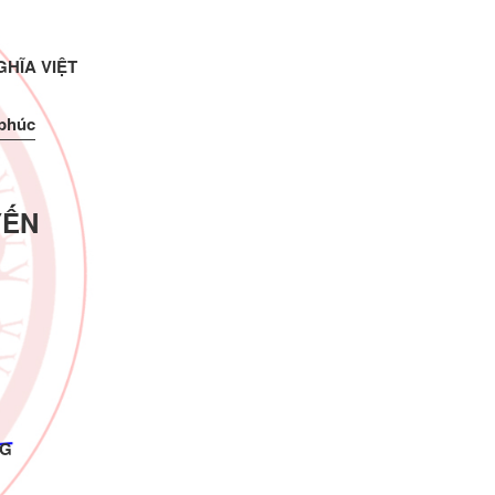
HĨA VIỆT
 phúc
YẾN
NG