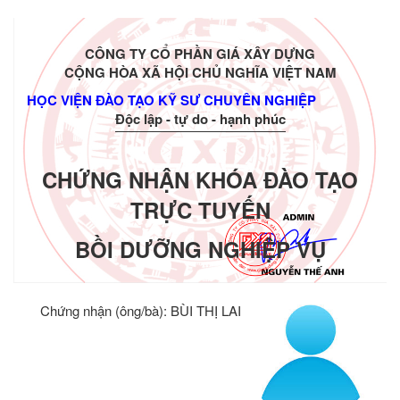
CÔNG TY CỔ PHẦN GIÁ XÂY DỰNG
CỘNG HÒA XÃ HỘI CHỦ NGHĨA VIỆT NAM
HỌC VIỆN ĐÀO TẠO KỸ SƯ CHUYÊN NGHIỆP
Độc lập - tự do - hạnh phúc
CHỨNG NHẬN KHÓA ĐÀO TẠO
TRỰC TUYẾN
BỒI DƯỠNG NGHIỆP VỤ
Chứng nhận (ông/bà):
BÙI THỊ LAI