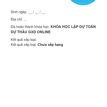
Sinh ngày: __ / __ / __
Địa chỉ: ...
Đã hoàn thành khóa học:
KHÓA HỌC LẬP DỰ TOÁN
DỰ THẦU GXD ONLINE
Kết quả xếp loại:
Kết quả xếp loại:
Chưa xếp hạng