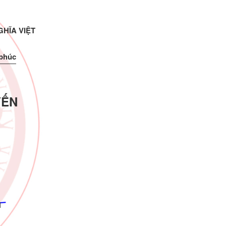
HĨA VIỆT
 phúc
YẾN
N