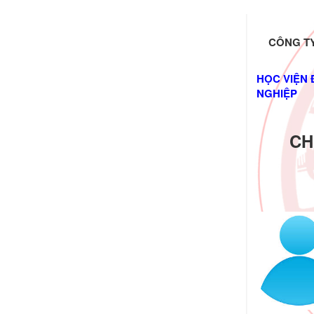
CÔNG TY
HỌC VIỆN 
NGHIỆP
CH