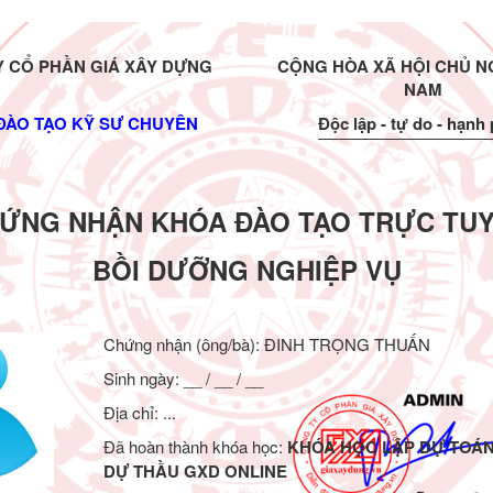
 CỔ PHẦN GIÁ XÂY DỰNG
CỘNG HÒA XÃ HỘI CHỦ NG
NAM
ĐÀO TẠO KỸ SƯ CHUYÊN
Độc lập - tự do - hạnh
ỨNG NHẬN KHÓA ĐÀO TẠO TRỰC TU
BỒI DƯỠNG NGHIỆP VỤ
Chứng nhận (ông/bà):
ĐINH TRỌNG THUẤN
Sinh ngày: __ / __ / __
Địa chỉ: ...
Đã hoàn thành khóa học:
KHÓA HỌC LẬP DỰ TOÁ
DỰ THẦU GXD ONLINE