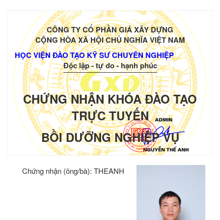
CÔNG TY CỔ PHẦN GIÁ XÂY DỰNG
CỘNG HÒA XÃ HỘI CHỦ NGHĨA VIỆT NAM
HỌC VIỆN ĐÀO TẠO KỸ SƯ CHUYÊN NGHIỆP
Độc lập - tự do - hạnh phúc
CHỨNG NHẬN KHÓA ĐÀO TẠO
TRỰC TUYẾN
BỒI DƯỠNG NGHIỆP VỤ
Chứng nhận (ông/bà):
THEANH