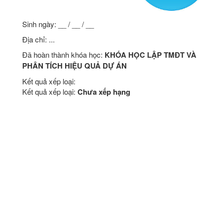
Sinh ngày: __ / __ / __
Địa chỉ: ...
Đã hoàn thành khóa học:
KHÓA HỌC LẬP TMĐT VÀ
PHÂN TÍCH HIỆU QUẢ DỰ ÁN
Kết quả xếp loại:
Kết quả xếp loại:
Chưa xếp hạng