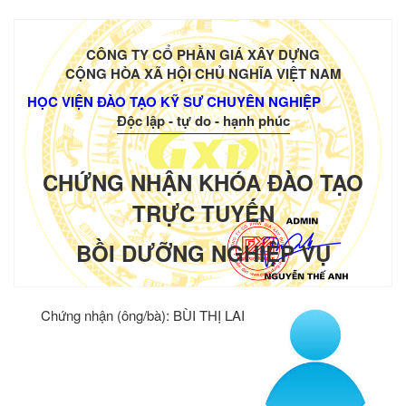
CÔNG TY CỔ PHẦN GIÁ XÂY DỰNG
CỘNG HÒA XÃ HỘI CHỦ NGHĨA VIỆT NAM
HỌC VIỆN ĐÀO TẠO KỸ SƯ CHUYÊN NGHIỆP
Độc lập - tự do - hạnh phúc
CHỨNG NHẬN KHÓA ĐÀO TẠO
TRỰC TUYẾN
BỒI DƯỠNG NGHIỆP VỤ
Chứng nhận (ông/bà):
BÙI THỊ LAI