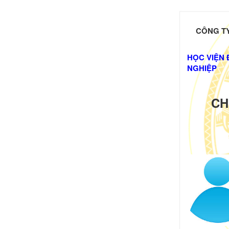
CÔNG TY
HỌC VIỆN 
NGHIỆP
CH