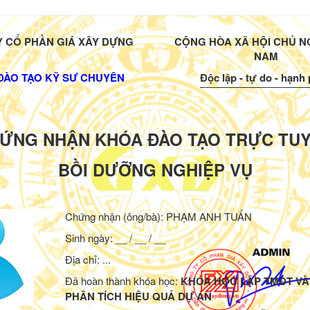
 CỔ PHẦN GIÁ XÂY DỰNG
CỘNG HÒA XÃ HỘI CHỦ NG
NAM
ĐÀO TẠO KỸ SƯ CHUYÊN
Độc lập - tự do - hạnh
ỨNG NHẬN KHÓA ĐÀO TẠO TRỰC TU
BỒI DƯỠNG NGHIỆP VỤ
Chứng nhận (ông/bà):
PHẠM ANH TUẤN
Sinh ngày: __ / __ / __
Địa chỉ: ...
Đã hoàn thành khóa học:
KHÓA HỌC LẬP TMĐT VÀ
PHÂN TÍCH HIỆU QUẢ DỰ ÁN