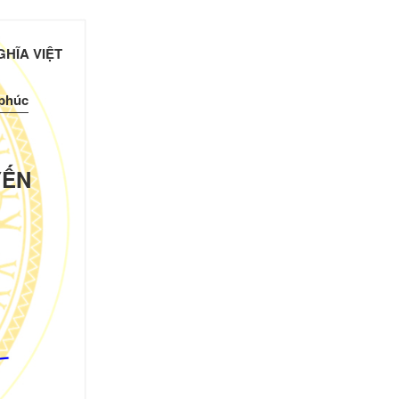
HĨA VIỆT
 phúc
YẾN