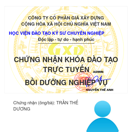
CÔNG TY CỔ PHẦN GIÁ XÂY DỰNG
CỘNG HÒA XÃ HỘI CHỦ NGHĨA VIỆT NAM
HỌC VIỆN ĐÀO TẠO KỸ SƯ CHUYÊN NGHIỆP
Độc lập - tự do - hạnh phúc
CHỨNG NHẬN KHÓA ĐÀO TẠO
TRỰC TUYẾN
BỒI DƯỠNG NGHIỆP VỤ
Chứng nhận (ông/bà):
TRẦN THẾ
DƯƠNG