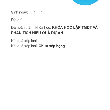
Sinh ngày: __ / __ / __
Địa chỉ: ...
Đã hoàn thành khóa học:
KHÓA HỌC LẬP TMĐT VÀ
PHÂN TÍCH HIỆU QUẢ DỰ ÁN
Kết quả xếp loại:
Kết quả xếp loại:
Chưa xếp hạng