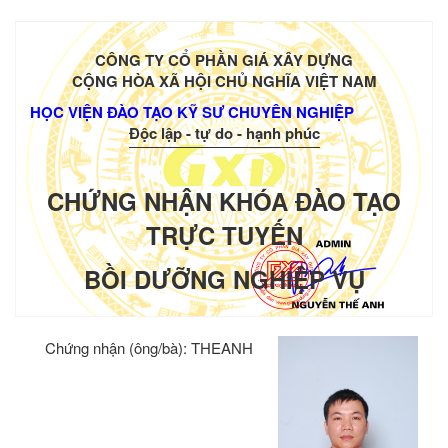
CÔNG TY CỔ PHẦN GIÁ XÂY DỰNG
CỘNG HÒA XÃ HỘI CHỦ NGHĨA VIỆT NAM
HỌC VIỆN ĐÀO TẠO KỸ SƯ CHUYÊN NGHIỆP
Độc lập - tự do - hạnh phúc
CHỨNG NHẬN KHÓA ĐÀO TẠO
TRỰC TUYẾN
BỒI DƯỠNG NGHIỆP VỤ
Chứng nhận (ông/bà):
THEANH