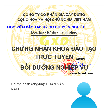
CÔNG TY CỔ PHẦN GIÁ XÂY DỰNG
CỘNG HÒA XÃ HỘI CHỦ NGHĨA VIỆT NAM
HỌC VIỆN ĐÀO TẠO KỸ SƯ CHUYÊN NGHIỆP
Độc lập - tự do - hạnh phúc
CHỨNG NHẬN KHÓA ĐÀO TẠO
TRỰC TUYẾN
BỒI DƯỠNG NGHIỆP VỤ
Chứng nhận (ông/bà):
PHAN VĂN
NAM