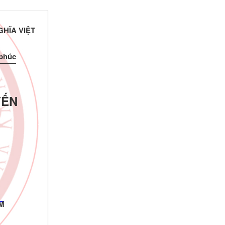
HĨA VIỆT
 phúc
YẾN
M