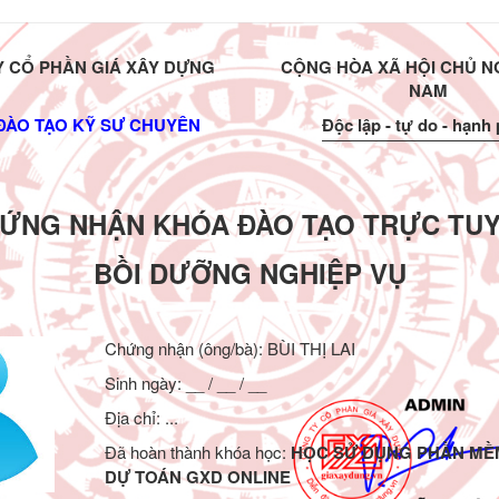
 CỔ PHẦN GIÁ XÂY DỰNG
CỘNG HÒA XÃ HỘI CHỦ NG
NAM
ĐÀO TẠO KỸ SƯ CHUYÊN
Độc lập - tự do - hạnh
ỨNG NHẬN KHÓA ĐÀO TẠO TRỰC TU
BỒI DƯỠNG NGHIỆP VỤ
Chứng nhận (ông/bà):
BÙI THỊ LAI
Sinh ngày: __ / __ / __
Địa chỉ: ...
Đã hoàn thành khóa học:
HỌC SỬ DỤNG PHẦN MỀ
DỰ TOÁN GXD ONLINE