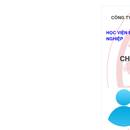
CÔNG TY
HỌC VIỆN 
NGHIỆP
CH