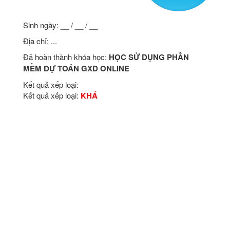
Sinh ngày: __ / __ / __
Địa chỉ: ...
Đã hoàn thành khóa học:
HỌC SỬ DỤNG PHẦN
MỀM DỰ TOÁN GXD ONLINE
Kết quả xếp loại:
Kết quả xếp loại:
KHÁ