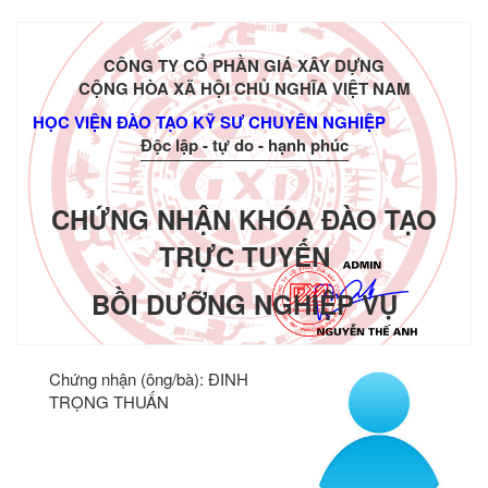
CÔNG TY CỔ PHẦN GIÁ XÂY DỰNG
CỘNG HÒA XÃ HỘI CHỦ NGHĨA VIỆT NAM
HỌC VIỆN ĐÀO TẠO KỸ SƯ CHUYÊN NGHIỆP
Độc lập - tự do - hạnh phúc
CHỨNG NHẬN KHÓA ĐÀO TẠO
TRỰC TUYẾN
BỒI DƯỠNG NGHIỆP VỤ
Chứng nhận (ông/bà):
ĐINH
TRỌNG THUẤN