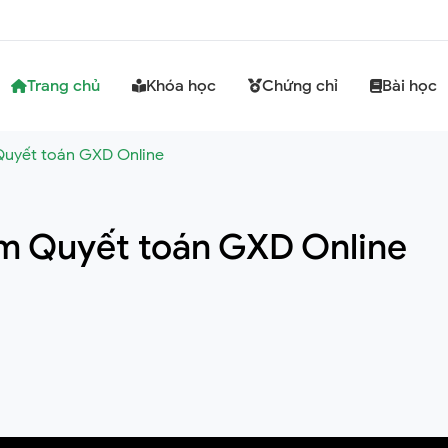
Trang chủ
Khóa học
Chứng chỉ
Bài học
uyết toán GXD Online
m Quyết toán GXD Online