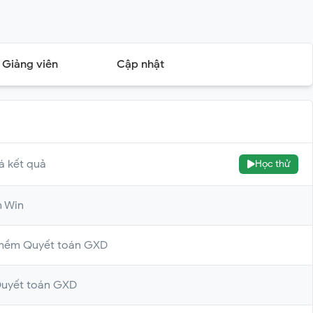
Giảng viên
Cập nhật
á kết quả
Học thử
h Win
 mềm Quyết toán GXD
Quyết toán GXD