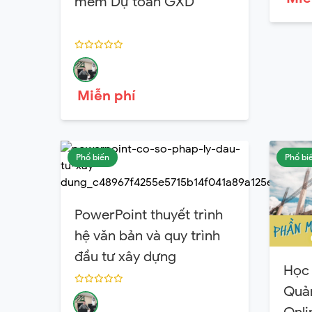
mềm Dự toán GXD
Miễn phí
Phổ biến
Phổ bi
PowerPoint thuyết trình
hệ văn bản và quy trình
đầu tư xây dựng
Học
Quản