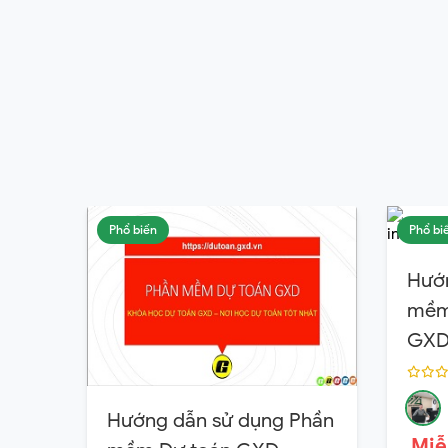
Phổ biến
Phổ bi
Hướ
mềm 
GXD
Hướng dẫn sử dụng Phần
Miễ