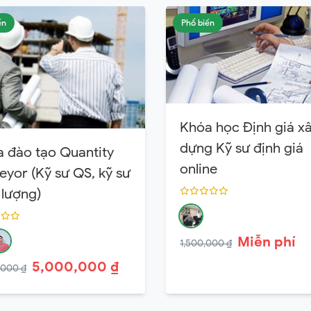
ến
Phổ biến
Khóa học Định giá x
dựng Kỹ sư định giá
 đào tạo Quantity
online
eyor (Kỹ sư QS, kỹ sư
 lượng)
Miễn phí
1,500,000 ₫
5,000,000 ₫
,000 ₫