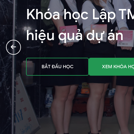
Khóa học Lập TM
hiệu quả dự án
BẮT ĐẦU HỌC
XEM KHÓA H