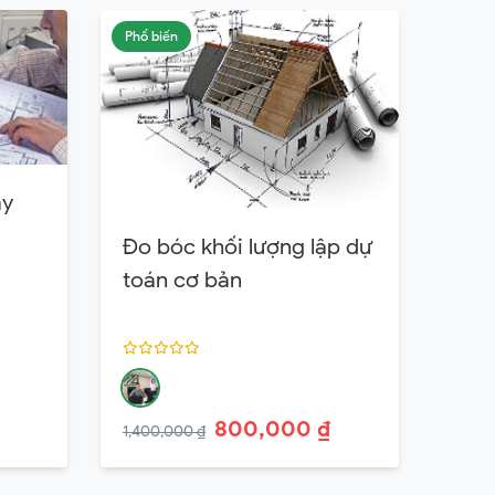
Phổ biến
ây
Đo bóc khối lượng lập dự
toán cơ bản
800,000 ₫
1,400,000 ₫