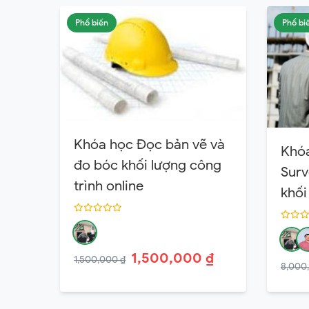
Phổ biến
Phổ bi
Khóa học Đọc bản vẽ và
Khóa
đo bóc khối lượng công
Surv
trình online
khối
1,500,000 ₫
1,500,000 ₫
8,000