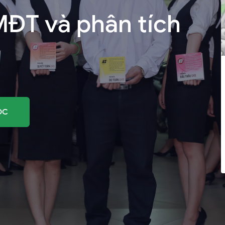
ĐT và phân tích
ỌC