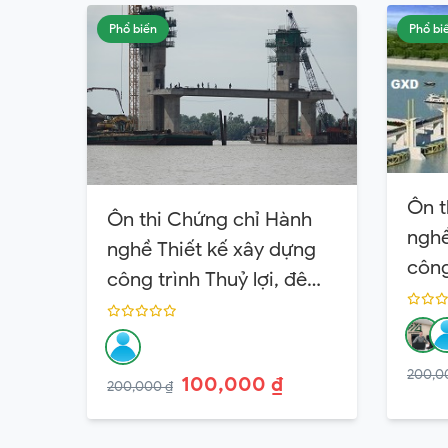
Phổ biến
Phổ bi
Ôn t
Ôn thi Chứng chỉ Hành
nghề
nghề Thiết kế xây dựng
công
công trình Thuỷ lợi, đê
điều
điều Hạng 2
200,0
100,000 ₫
200,000 ₫