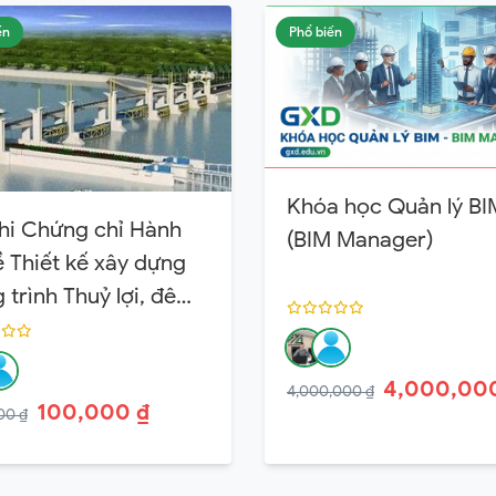
ến
Phổ biến
Khóa học Quản lý BI
hi Chứng chỉ Hành
(BIM Manager)
 Thiết kế xây dựng
 trình Thuỷ lợi, đê
 Hạng 3
4,000,00
4,000,000 ₫
100,000 ₫
00 ₫