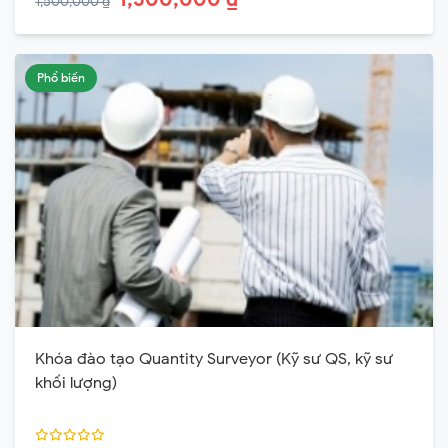
1,500,000 ₫
Phổ biến
Khóa đào tạo Quantity Surveyor (Kỹ sư QS, kỹ sư
khối lượng)