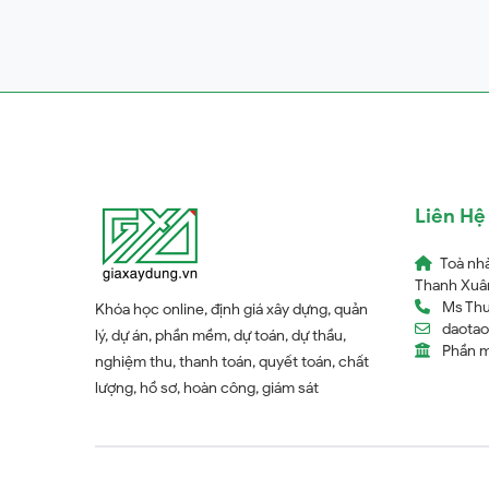
Liên Hệ
Toà nh
Thanh Xuân
Ms Thu
Khóa học online, định giá xây dựng, quản
daota
lý, dự án, phần mềm, dự toán, dự thầu,
Phần 
nghiệm thu, thanh toán, quyết toán, chất
lượng, hồ sơ, hoàn công, giám sát