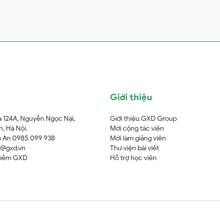
Giới thiệu
à 124A, Nguyễn Ngọc Nại,
Giới thiệu GXD Group
, Hà Nội.
Mời cộng tác viên
 An 0985 099 938
Mời làm giảng viên
o@gxd.vn
Thư viện bài viết
mềm GXD
Hỗ trợ học viên