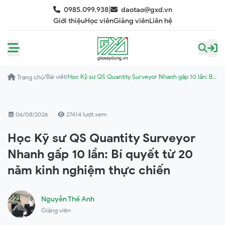
|
0985.099.938
daotao@gxd.vn
Giới thiệu
Học viên
Giảng viên
Liên hệ
/
Bài viết
/
Học Kỹ sư QS Quantity Surveyor Nhanh gấp 10 lần: Bí
Trang chủ
quyết từ 20 năm kinh nghiệm thực chiến
06/08/2026
27414 lượt xem
Học Kỹ sư QS Quantity Surveyor
Nhanh gấp 10 lần: Bí quyết từ 20
năm kinh nghiệm thực chiến
Nguyễn Thế Anh
Giảng viên