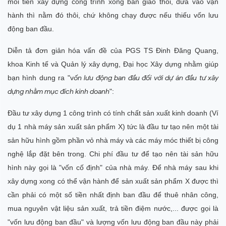
mỗi tiền xây dựng công trình xong bàn giao thôi, đưa vào vận
hành thì nằm đó thôi, chứ không chạy được nếu thiếu vốn lưu
động ban đầu.
Diễn tả đơn giản hóa vấn đề của PGS TS Đinh Đăng Quang,
khoa Kinh tế và Quản lý xây dựng, Đại học Xây dựng nhằm giúp
bạn hình dung ra "v
ốn lưu động ban đầu đối với dự án đầu tư xây
dựng nhằm mục đích kinh doanh
":
Đầu tư xây dựng 1 công trình có tính chất sản xuất kinh doanh (Ví
dụ 1 nhà máy sản xuất sản phẩm X) tức là đầu tư tạo nên một tài
sản hữu hình gồm phần vỏ nhà máy và các máy móc thiết bị công
nghệ lắp đặt bên trong. Chi phí đầu tư để tạo nên tài sản hữu
hình này gọi là "vốn cố định" của nhà máy. Để nhà máy sau khi
xây dựng xong có thể vận hành để sản xuất sản phẩm X được thì
cần phải có một số tiền nhất định ban đầu để thuê nhân công,
mua nguyên vật liệu sản xuất, trả tiền điệm nước,... được gọi là
"vốn lưu động ban đầu" và lượng vốn lưu động ban đầu này phải