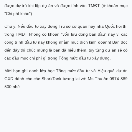
được dự trù khi lập dự án và được tính vào TMĐT (ở khoản mục
"Chi phí khác").
Chú ý: Nếu đầu tư xây dựng Trụ sở cơ quan hay nhà Quốc hội thì
trong TMĐT không có khoản "vốn lưu động ban đầu" này vì các
công trình đầu tư này không nhằm mục đích kinh doanh! Bạn đọc
đến đây thì chúc mừng là bạn đã hiểu thêm, tùy từng dự án sẽ có
các đầu mục chi phí gì trong Tổng mức đầu tư xây dựng.
Mời bạn g
hi danh lớp học Tổng mức đầu tư và Hiệu quả dự án
GXD dành cho các SharkTank tương lai với Ms Thu An 0974 889
500 nhé.