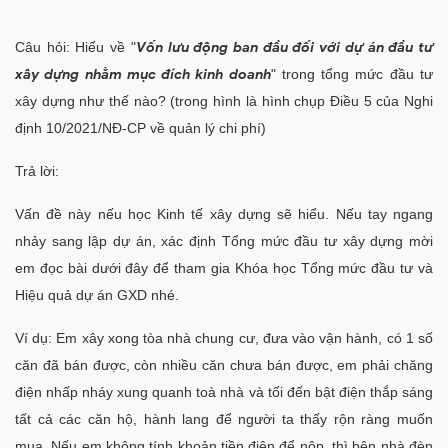
Câu hỏi: Hiểu về "
Vốn lưu động ban đầu đối với dự án đầu tư
xây dựng nhằm mục đích kinh doanh
" trong tổng mức đầu tư
xây dựng như thế nào? (trong hình là hình chụp Điều 5 của Nghi
định 10/2021/NĐ-CP về quản lý chi phí)
Trả lời:
Vấn đề này nếu học Kinh tế xây dựng sẽ hiểu. Nếu tay ngang
nhảy sang lập dự án, xác định Tổng mức đầu tư xây dựng mời
em đọc bài dưới đây để tham gia Khóa học Tổng mức đầu tư và
Hiệu quả dự án GXD nhé.
Ví dụ: Em xây xong tòa nhà chung cư, đưa vào vận hành, có 1 số
căn đã bán được, còn nhiều căn chưa bán được, em phải chăng
điện nhấp nháy xung quanh toà nhà và tối đến bật điện thắp sáng
tất cả các căn hộ, hành lang để người ta thấy rộn ràng muốn
mua. Nếu em không tính khoản tiền điện để nộp, thì bên nhà đèn