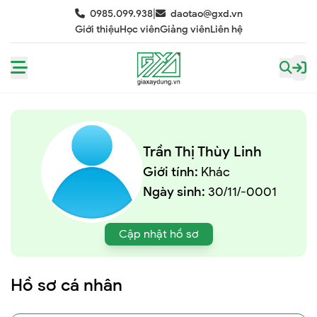
|
0985.099.938
daotao@gxd.vn
Giới thiệu
Học viên
Giảng viên
Liên hệ
Trần Thị Thùy Linh
Giới tính:
Khác
Ngày sinh:
30/11/-0001
Cập nhật hồ sơ
Hồ sơ cá nhân