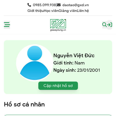
|
0985.099.938
daotao@gxd.vn
Giới thiệu
Học viên
Giảng viên
Liên hệ
Nguyễn Việt Đức
Giới tính:
Nam
Ngày sinh:
23/01/2001
Cập nhật hồ sơ
Hồ sơ cá nhân