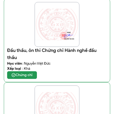
Đấu thầu, ôn thi Chứng chỉ Hành nghề đấu
thầu
Học viên
: Nguyễn Việt Đức
Xếp loại
: Khá
Chứng chỉ