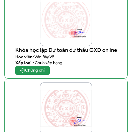
Khóa học lập Dự toán dự thầu GXD online
Học viên
: Văn Bảy Võ
Xếp loại
: Chưa xếp hạng
Chứng chỉ