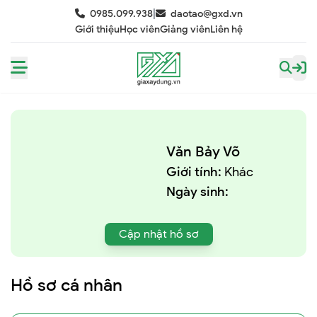
|
0985.099.938
daotao@gxd.vn
Giới thiệu
Học viên
Giảng viên
Liên hệ
Văn Bảy Võ
Giới tính:
Khác
Ngày sinh:
Cập nhật hồ sơ
Hồ sơ cá nhân