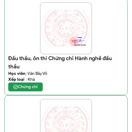
Đấu thầu, ôn thi Chứng chỉ Hành nghề đấu
thầu
Học viên
: Văn Bảy Võ
Xếp loại
: Khá
Chứng chỉ