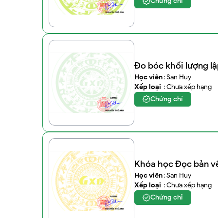
Chứng chỉ
Đo bóc khối lượng lậ
Học viên
: San Huy
Xếp loại
: Chưa xếp hạng
Chứng chỉ
Khóa học Đọc bản vẽ
Học viên
: San Huy
Xếp loại
: Chưa xếp hạng
Chứng chỉ