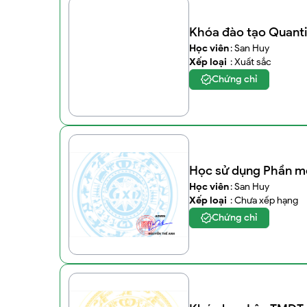
Khóa đào tạo Quantit
Học viên
: San Huy
Xếp loại
: Xuất sắc
Chứng chỉ
Học sử dụng Phần m
Học viên
: San Huy
Xếp loại
: Chưa xếp hạng
Chứng chỉ