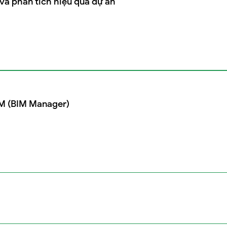
à phân tích hiệu quả dự án
IM (BIM Manager)