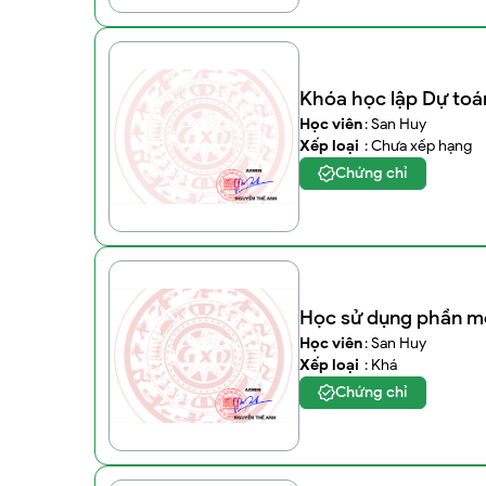
Khóa học lập Dự toá
Học viên
: San Huy
Xếp loại
: Chưa xếp hạng
Chứng chỉ
Học sử dụng phần m
Học viên
: San Huy
Xếp loại
: Khá
Chứng chỉ