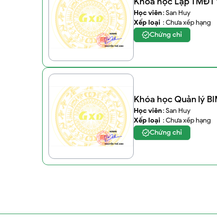
Khóa học Lập TMĐT v
Học viên
: San Huy
Xếp loại
: Chưa xếp hạng
Chứng chỉ
Khóa học Quản lý B
Học viên
: San Huy
Xếp loại
: Chưa xếp hạng
Chứng chỉ