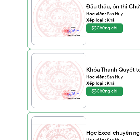
Đấu thầu, ôn thi Ch
Học viên
: San Huy
Xếp loại
: Khá
Chứng chỉ
Khóa Thanh Quyết to
Học viên
: San Huy
Xếp loại
: Khá
Chứng chỉ
Học Excel chuyên ng