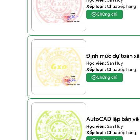
Học viên
: San Huy
Xếp loại
: Chưa xếp hạng
Chứng chỉ
Định mức dự toán xâ
Học viên
: San Huy
Xếp loại
: Chưa xếp hạng
Chứng chỉ
AutoCAD lập bản vẽ 
Học viên
: San Huy
Xếp loại
: Chưa xếp hạng