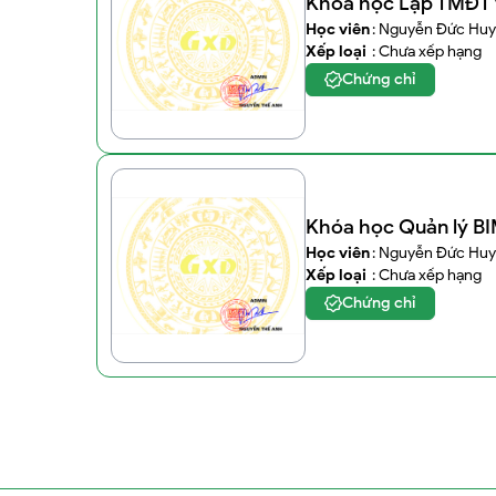
Khóa học Lập TMĐT v
Học viên
: Nguyễn Đức Huy
Xếp loại
: Chưa xếp hạng
Chứng chỉ
Khóa học Quản lý B
Học viên
: Nguyễn Đức Huy
Xếp loại
: Chưa xếp hạng
Chứng chỉ