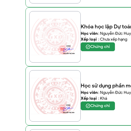
Khóa học lập Dự toá
Học viên
: Nguyễn Đức Huy
Xếp loại
: Chưa xếp hạng
Chứng chỉ
Học sử dụng phần m
Học viên
: Nguyễn Đức Huy
Xếp loại
: Khá
Chứng chỉ