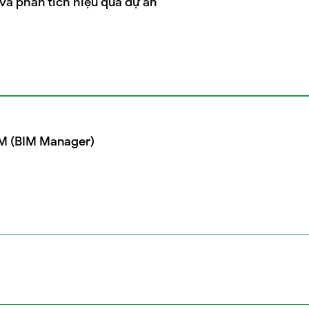
à phân tích hiệu quả dự án
IM (BIM Manager)