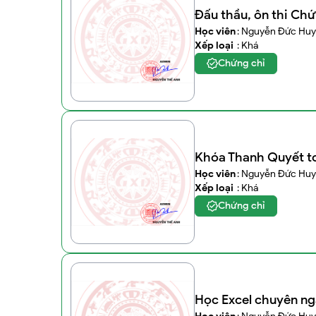
Đấu thầu, ôn thi Ch
Học viên
: Nguyễn Đức Huy
Xếp loại
: Khá
Chứng chỉ
Khóa Thanh Quyết to
Học viên
: Nguyễn Đức Huy
Xếp loại
: Khá
Chứng chỉ
Học Excel chuyên ng