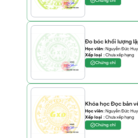
Chứng chỉ
Đo bóc khối lượng lậ
Học viên
: Nguyễn Đức Huy
Xếp loại
: Chưa xếp hạng
Chứng chỉ
Khóa học Đọc bản vẽ
Học viên
: Nguyễn Đức Huy
Xếp loại
: Chưa xếp hạng
Chứng chỉ