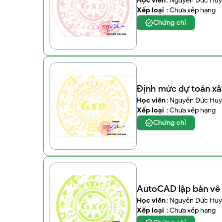
Học viên
: Nguyễn Đức Huy
Xếp loại
: Chưa xếp hạng
Chứng chỉ
Định mức dự toán xâ
Học viên
: Nguyễn Đức Huy
Xếp loại
: Chưa xếp hạng
Chứng chỉ
AutoCAD lập bản vẽ 
Học viên
: Nguyễn Đức Huy
Xếp loại
: Chưa xếp hạng