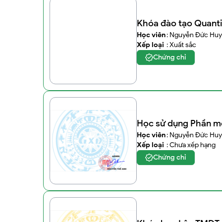
Khóa đào tạo Quantit
Học viên
: Nguyễn Đức Huy
Xếp loại
: Xuất sắc
Chứng chỉ
Học sử dụng Phần m
Học viên
: Nguyễn Đức Huy
Xếp loại
: Chưa xếp hạng
Chứng chỉ