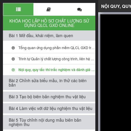
NỘI QUY, QU
KHÓA HỌC LẬP HỒ SƠ CHẤT LƯỢNG SỬ
DỤNG QLCL GXD ONLINE
Bài 1 Mở đầu, khái niệm, làm quen
Tổng quan ứng dụng phần mềm QLCL GXD trong quản lý chất lượng công trình
Trình tự Quản lý chất lượng công trình, liên hệ phần mềm QLCL GXD
Nội quy, quy tắc thi trắc nghiệm và đánh giá kết quả
Bài 2 Chỉnh sửa biểu mẫu, in thử các biên
bản
Bài 3 Tạo bộ biên bản nghiệm thu vật liệu
Bài 4 Làm việc với dữ liệu nghiệm thu vật liệu
Bài 5 Tùy chỉnh nội dung mẫu biên bản
nghiệm thu