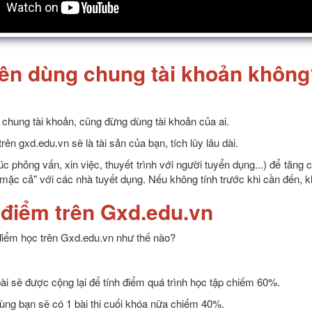
nên dùng chung tài khoản không
hung tài khoản, cũng đừng dùng tài khoản của ai.
trên gxd.edu.vn sẽ là tài sản của bạn, tích lũy lâu dài.
úc phỏng vấn, xin việc, thuyết trình với người tuyển dụng...) để tăng 
mặc cả" với các nhà tuyết dụng. Nếu không tính trước khi cần đến, k
 điểm trên Gxd.edu.vn
iểm học trên Gxd.edu.vn như thế nào?
bài sẽ được cộng lại để tính điểm quá trình học tập chiếm 60%.
cùng bạn sẽ có 1 bài thi cuối khóa nữa chiếm 40%.