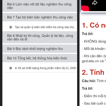
Bài 6 Làm việc với dữ liệu nghiệm thu công
việc
Bài 7 Tạo bộ biên bản nghiệm thu công việc
1. Có 
Tạo và quản lý biên bản kiểm tra công việc trước khi nghiệm thu
Trả lời:
Bài 8 Nhật ký thi công, Quản lý tài liệu, công
văn đến và đi
- KHÔNG dùng c
- Mỗi tài khoản 
Bài 9 Bóc tách khối lượng nghiệm thu
- Khi cần đến (l
Bài 10 Tổng kết, hệ thống hóa kiến thức
gxd.edu.vn và "
In hồ sơ chất lượng trong phần mềm QLCL GXD
2. Tính
Câu hỏi:
Tính đ
Trả lời
:
- Điểm thi mỗi 
- Sau bài cuối 