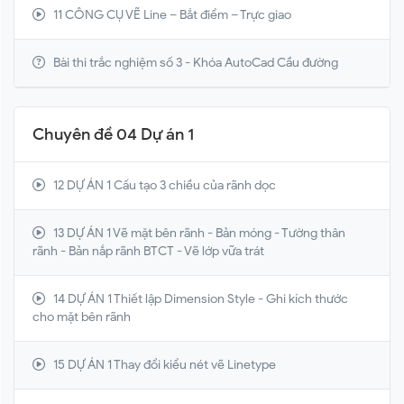
11 CÔNG CỤ VẼ Line – Bắt điểm – Trực giao
Bài thi trắc nghiệm số 3 - Khóa AutoCad Cầu đường
Chuyên đề 04 Dự án 1
12 DỰ ÁN 1 Cấu tạo 3 chiều của rãnh dọc
13 DỰ ÁN 1 Vẽ mặt bên rãnh - Bản móng - Tường thân
rãnh - Bản nắp rãnh BTCT - Vẽ lớp vữa trát
14 DỰ ÁN 1 Thiết lập Dimension Style - Ghi kích thước
cho mặt bên rãnh
15 DỰ ÁN 1 Thay đổi kiểu nét vẽ Linetype