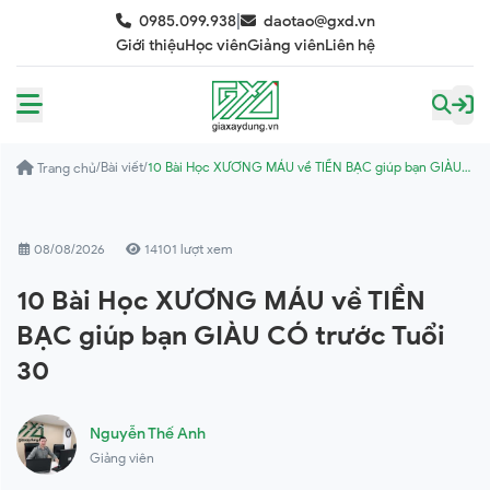
|
0985.099.938
daotao@gxd.vn
Giới thiệu
Học viên
Giảng viên
Liên hệ
/
Bài viết
/
10 Bài Học XƯƠNG MÁU về TIỀN BẠC giúp bạn GIÀU
Trang chủ
CÓ trước Tuổi 30
08/08/2026
14101 lượt xem
10 Bài Học XƯƠNG MÁU về TIỀN
BẠC giúp bạn GIÀU CÓ trước Tuổi
30
Nguyễn Thế Anh
Giảng viên