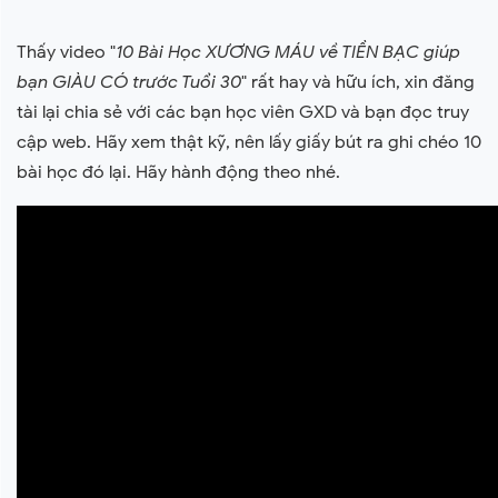
Thấy video "
10 Bài Học XƯƠNG MÁU về TIỀN BẠC giúp
bạn GIÀU CÓ trước Tuổi 30
" rất hay và hữu ích, xin đăng
tài lại chia sẻ với các bạn học viên GXD và bạn đọc truy
cập web. Hãy xem thật kỹ, nên lấy giấy bút ra ghi chéo 10
bài học đó lại. Hãy hành động theo nhé.