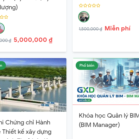
 lượng)
Miễn phí
1,500,000 ₫
5,000,000 ₫
000 ₫
ến
Phổ biến
Khóa học Quản lý BI
hi Chứng chỉ Hành
(BIM Manager)
 Thiết kế xây dựng