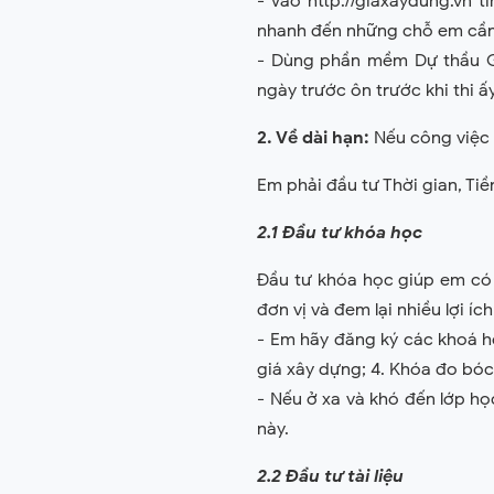
- Vào http://giaxaydung.vn 
nhanh đến những chỗ em cần 
- Dùng phần mềm Dự thầu GX
ngày trước ôn trước khi thi ấy
2. Về dài hạn:
Nếu công việc l
Em phải đầu tư Thời gian, Ti
2.1 Đầu tư khóa học
Đầu tư khóa học giúp em có k
đơn vị và đem lại nhiều lợi ích
- Em hãy đăng ký các khoá họ
giá xây dựng; 4. Khóa đo bóc 
- Nếu ở xa và khó đến lớp học
này.
2.2 Đầu tư tài liệu