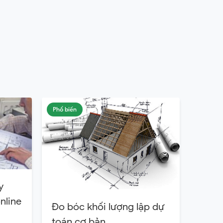
Phổ biến
y
nline
Đo bóc khối lượng lập dự
toán cơ bản