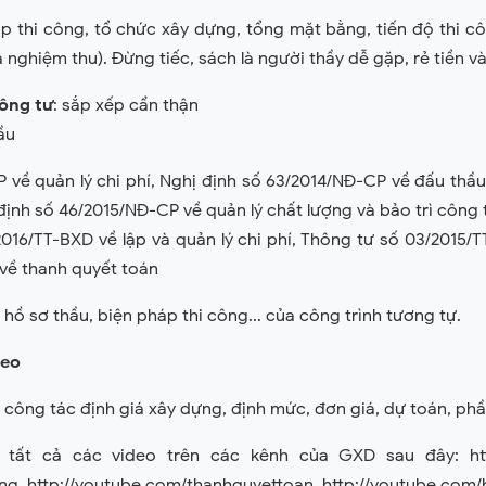
p thi công, tổ chức xây dựng, tổng mặt bằng, tiến độ thi cô
 nghiệm thu). Đừng tiếc, sách là người thầy dễ gặp, rẻ tiền v
hông tư
: sắp xếp cẩn thận
ầu
 về quản lý chi phí, Nghị định số 63/2014/NĐ-CP về đấu thầ
ịnh số 46/2015/NĐ-CP về quản lý chất lượng và bảo trì công 
016/TT-BXD về lập và quản lý chi phí, Thông tư số 03/2015/
về thanh quyết toán
 hồ sơ thầu, biện pháp thi công... của công trình tương tự.
deo
n công tác định giá xây dựng, định mức, đơn giá, dự toán, ph
 tất cả các video trên các kênh của GXD sau đây: http
ng, http://youtube.com/thanhquyettoan, http://youtube.com