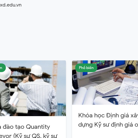
gxd.edu.vn
ến
Phổ biến
Khóa học Định giá xâ
dựng Kỹ sư định giá o
 đào tạo Quantity
eyor (Kỹ sư QS, kỹ sư