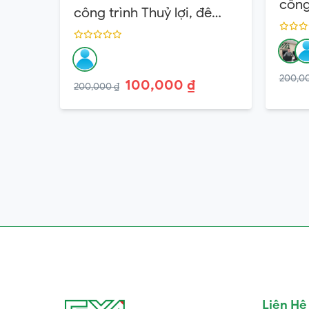
công 
công trình Thuỷ lợi, đê
điều
điều Hạng 2
200,0
100,000 ₫
200,000 ₫
Liên Hệ