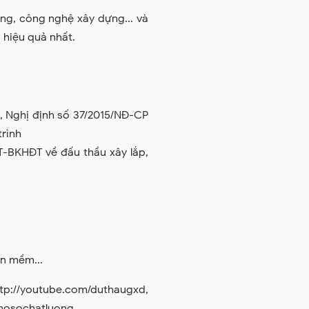
ng, công nghệ xây dựng... và
à hiệu quả nhất.
u, Nghị định số 37/2015/NĐ-CP
trình
TT-BKHĐT về đấu thầu xây lắp,
ần mềm...
://youtube.com/duthaugxd,
/hosochatluong