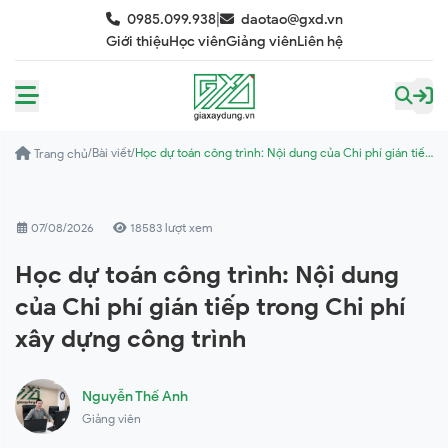
|
0985.099.938
daotao@gxd.vn
Giới thiệu
Học viên
Giảng viên
Liên hệ
/
Bài viết
/
Học dự toán công trình: Nội dung của Chi phí gián tiếp
Trang chủ
trong Chi phí xây dựng công trình
07/08/2026
18583 lượt xem
Học dự toán công trình: Nội dung
của Chi phí gián tiếp trong Chi phí
xây dựng công trình
Nguyễn Thế Anh
Giảng viên