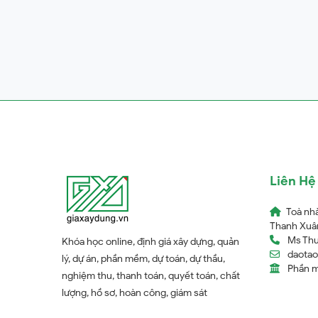
Liên Hệ
Toà nh
Thanh Xuân
Ms Thu
Khóa học online, định giá xây dựng, quản
daota
lý, dự án, phần mềm, dự toán, dự thầu,
Phần 
nghiệm thu, thanh toán, quyết toán, chất
lượng, hồ sơ, hoàn công, giám sát