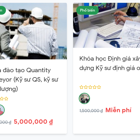
ến
Phổ biến
Khóa học Định giá xâ
dựng Kỹ sư định giá o
 đào tạo Quantity
eyor (Kỹ sư QS, kỹ sư
 lượng)
Miễn phí
1,500,000 ₫
5,000,000 ₫
000 ₫