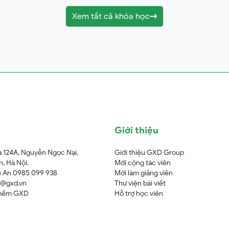
Xem tất cả khóa học
Giới thiệu
à 124A, Nguyễn Ngọc Nại,
Giới thiệu GXD Group
, Hà Nội.
Mời cộng tác viên
 An 0985 099 938
Mời làm giảng viên
o@gxd.vn
Thư viện bài viết
mềm GXD
Hỗ trợ học viên