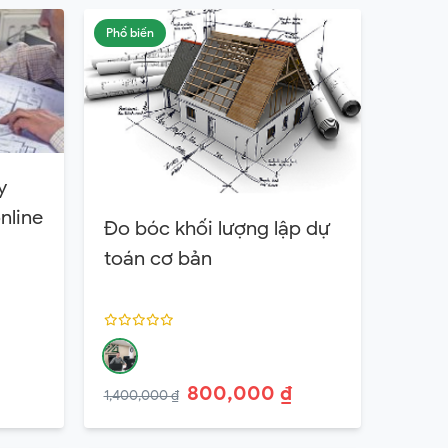
Phổ biến
y
nline
Đo bóc khối lượng lập dự
toán cơ bản
800,000 ₫
1,400,000 ₫