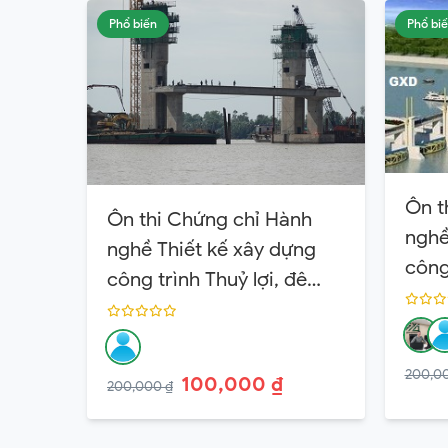
Phổ biến
Phổ bi
Ôn t
Ôn thi Chứng chỉ Hành
nghề
nghề Thiết kế xây dựng
công 
công trình Thuỷ lợi, đê
điều
điều Hạng 2
200,0
100,000 ₫
200,000 ₫