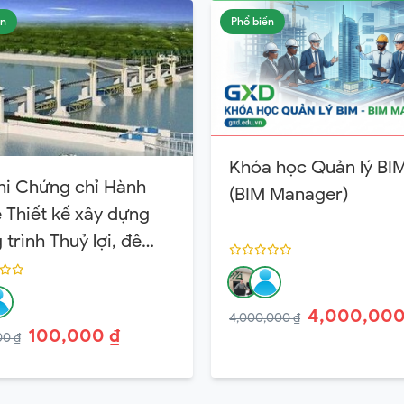
ến
Phổ biến
Khóa học Quản lý BI
hi Chứng chỉ Hành
(BIM Manager)
 Thiết kế xây dựng
trình Thuỷ lợi, đê
 Hạng 3
4,000,000
4,000,000 ₫
100,000 ₫
00 ₫