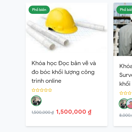
Phổ biến
Phổ bi
Khóa học Đọc bản vẽ và
Khóa
đo bóc khối lượng công
Surv
trình online
khối
1,500,000 ₫
1,500,000 ₫
8,000,