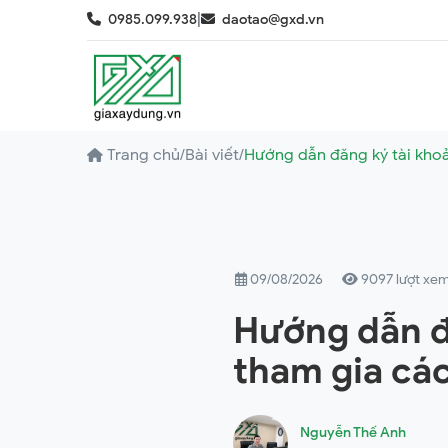
|
0985.099.938
daotao@gxd.vn
Trang chủ
/
Bài viết
/
Hướng dẫn đăng ký tài khoả
09/08/2026
9097 lượt xe
Hướng dẫn đ
tham gia các
Nguyễn Thế Anh