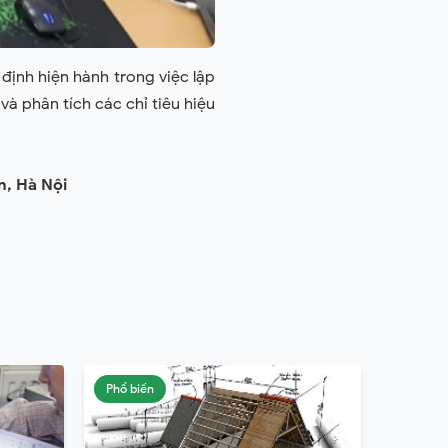
định hiện hành trong việc lập
à phân tích các chỉ tiêu hiệu
n, Hà Nội
Phổ biến