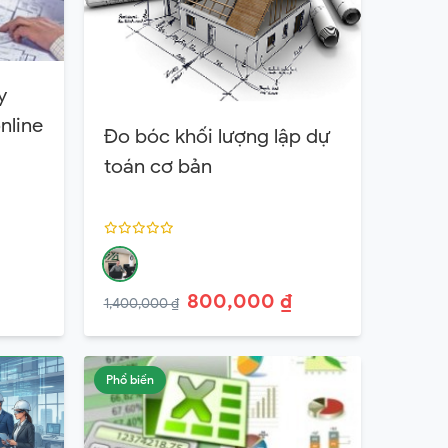
y
nline
Đo bóc khối lượng lập dự
toán cơ bản
800,000 ₫
1,400,000 ₫
Phổ biến