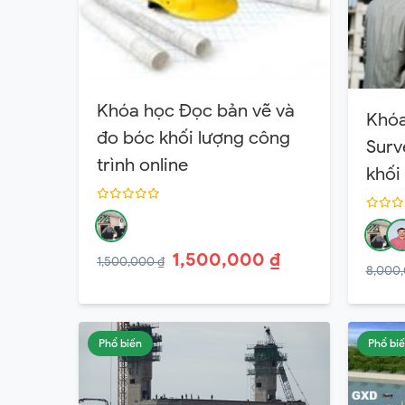
Khóa học Đọc bản vẽ và
Khóa
đo bóc khối lượng công
Surv
trình online
khối
1,500,000 ₫
1,500,000 ₫
8,000,
Phổ biến
Phổ bi