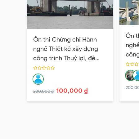
Ôn t
Ôn thi Chứng chỉ Hành
nghề
nghề Thiết kế xây dựng
công 
công trình Thuỷ lợi, đê
điều
điều Hạng 2
200,0
100,000 ₫
200,000 ₫