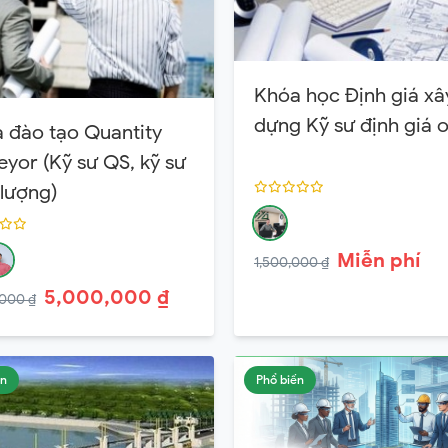
Khóa học Định giá xâ
dựng Kỹ sư định giá o
 đào tạo Quantity
eyor (Kỹ sư QS, kỹ sư
 lượng)
Miễn phí
1,500,000 ₫
5,000,000 ₫
000 ₫
ến
Phổ biến