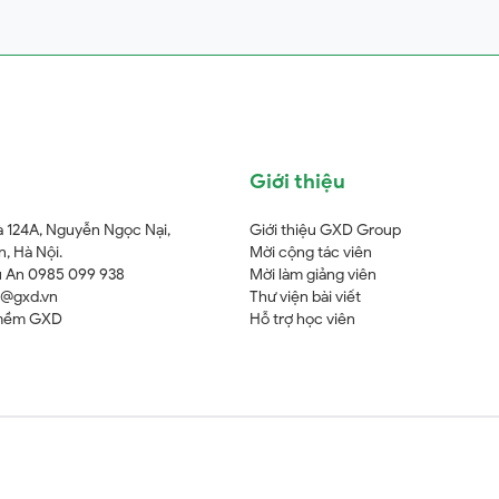
Giới thiệu
à 124A, Nguyễn Ngọc Nại,
Giới thiệu GXD Group
, Hà Nội.
Mời cộng tác viên
 An 0985 099 938
Mời làm giảng viên
o@gxd.vn
Thư viện bài viết
mềm GXD
Hỗ trợ học viên