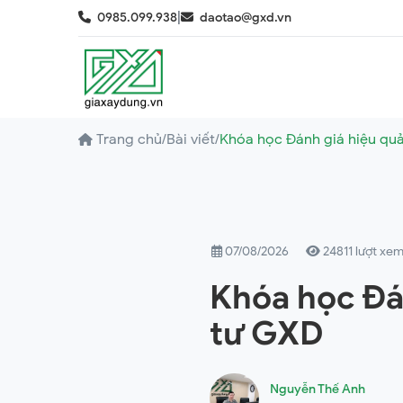
|
0985.099.938
daotao@gxd.vn
Trang chủ
/
Bài viết
/
Khóa học Đánh giá hiệu qu
07/08/2026
24811 lượt xe
Khóa học Đá
tư GXD
Nguyễn Thế Anh