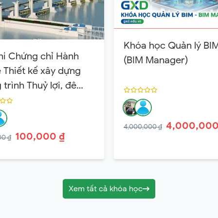
Khóa học Quản lý BI
hi Chứng chỉ Hành
(BIM Manager)
 Thiết kế xây dựng
trình Thuỷ lợi, đê
 Hạng 3
4,000,000
4,000,000 ₫
100,000 ₫
00 ₫
Xem tất cả khóa học